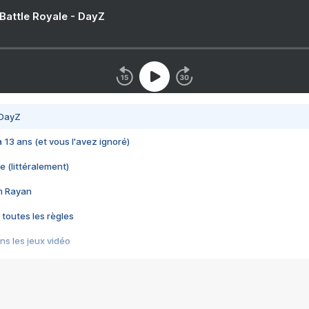
 Battle Royale - DayZ
 DayZ
 a 13 ans (et vous l'avez ignoré)
e (littéralement)
im Rayan
 toutes les règles
s les jeux vidéo
us choquant de Rockstar ? - Le scandale BULLY
e plus moche de Steam