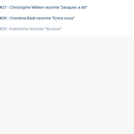
#27 : Christophe Willem raconte "Jacques a dit"
#26 : Chimène Badi raconte "Entre nous"
#25 : Indochine raconte "3e sexe"
#24 : Zaho raconte "C'est chelou"
#23 : Patrick Bruel raconte "Au café des délices"
#22 : Kyo raconte "Le chemin"
#21 : Nolwenn Leroy raconte "Cassé"
#20 : Patrick Hernandez raconte "Born to be alive"
#19 : Lorie raconte "Près de moi"
#18 : Michael Jones raconte "A nos actes manqués" (avec Jean-Jacque
#17 : Khaled raconte "Aïcha"
#16 : Corneille raconte "Parce qu'on vient de loin"