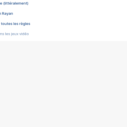
e (littéralement)
im Rayan
 toutes les règles
s les jeux vidéo
us choquant de Rockstar ? - Le scandale BULLY
e plus moche de Steam
du RÊVE tourne au CAUCHEMAR
pendant 8 heures
it… à tort
umiliés par un jeu vidéo
ire - Final Fantasy 8
ti un empire - Age of Empires
story DOFUS