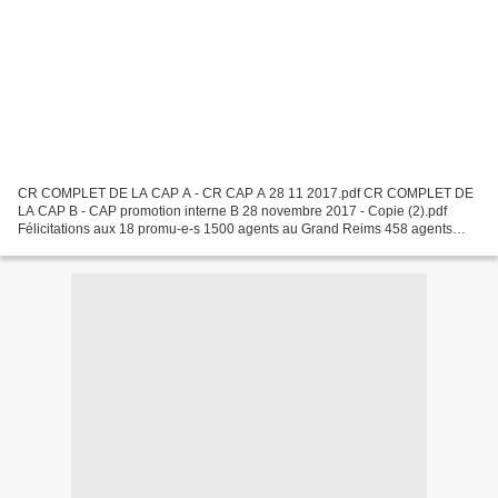
CR COMPLET DE LA CAP A - CR CAP A 28 11 2017.pdf CR COMPLET DE
LA CAP B - CAP promotion interne B 28 novembre 2017 - Copie (2).pdf
Félicitations aux 18 promu-e-s 1500 agents au Grand Reims 458 agents
promouvables (30%) 73 agents proposés (4.8% des effectifs,...