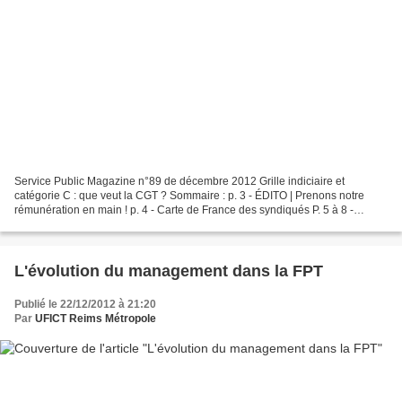
Service Public Magazine n°89 de décembre 2012 Grille indiciaire et
catégorie C : que veut la CGT ? Sommaire : p. 3 - ÉDITO | Prenons notre
rémunération en main ! p. 4 - Carte de France des syndiqués P. 5 à 8 -
L’assurance d’une retraite décente pour toutes...
L'évolution du management dans la FPT
Publié le 22/12/2012 à 21:20
Par
UFICT Reims Métropole