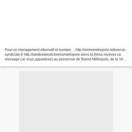
Pour un management alternatif et humain… http://reimsmetropole.reference-
syndicale.fr http://lalettredelufictreimsmetropole.viens.la [Vous recevez ce
message car vous appartenez au personnel de Reims Métropole, de la Ville
de Reims, de la Caisse des Ecole...