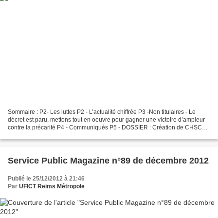
Sommaire : P2- Les luttes P2 - L’actualité chiffrée P3 -Non titulaires - Le
décret est paru, mettons tout en oeuvre pour gagner une victoire d’ampleur
contre la précarité P4 - Communiqués P5 - DOSSIER : Création de CHSCT
dans la Fonction publique territoriale...
Service Public Magazine n°89 de décembre 2012
Publié le 25/12/2012 à 21:46
Par
UFICT Reims Métropole