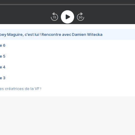
bey Maguire, c'est lui ! Rencontre avec Damien Witecka
e 6
e 5
e 4
e 3
s créatrices de la VF !
e 2
e 1
e Mektoub My Love arrive enfin ! Rencontre avec Shaïn Boumedine et Sal
i : après Toni en famille