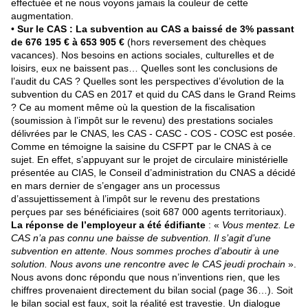
effectuée et ne nous voyons jamais la couleur de cette
augmentation.
•
Sur le CAS : La subvention au CAS a baissé de 3% passant
de 676 195 € à 653 905 €
(hors reversement des chèques
vacances). Nos besoins en actions sociales, culturelles et de
loisirs, eux ne baissent pas… Quelles sont les conclusions de
l’audit du CAS ? Quelles sont les perspectives d’évolution de la
subvention du CAS en 2017 et quid du CAS dans le Grand Reims
? Ce au moment même où la question de la fiscalisation
(soumission à l’impôt sur le revenu) des prestations sociales
délivrées par le CNAS, les CAS - CASC - COS - COSC est posée.
Comme en témoigne la saisine du CSFPT par le CNAS à ce
sujet. En effet, s’appuyant sur le projet de circulaire ministérielle
présentée au CIAS, le Conseil d’administration du CNAS a décidé
en mars dernier de s’engager ans un processus
d’assujettissement à l’impôt sur le revenu des prestations
perçues par ses bénéficiaires (soit 687 000 agents territoriaux).
La réponse de l’employeur a été édifiante
: «
Vous mentez. Le
CAS n’a pas connu une baisse de subvention. Il s’agit d’une
subvention en attente. Nous sommes proches d’aboutir à une
solution. Nous avons une rencontre avec le CAS jeudi prochain
».
Nous avons donc répondu que nous n’inventions rien, que les
chiffres provenaient directement du bilan social (page 36…). Soit
le bilan social est faux, soit la réalité est travestie. Un dialogue