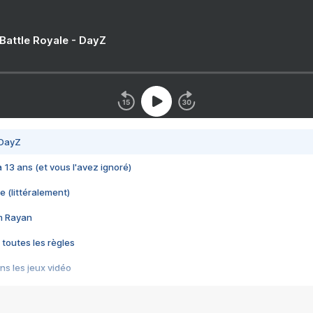
 Battle Royale - DayZ
 DayZ
 a 13 ans (et vous l'avez ignoré)
e (littéralement)
im Rayan
 toutes les règles
s les jeux vidéo
us choquant de Rockstar ? - Le scandale BULLY