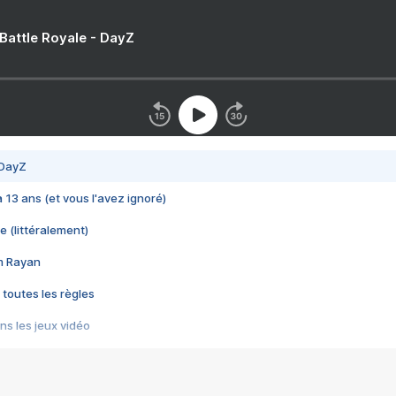
 Battle Royale - DayZ
 DayZ
 a 13 ans (et vous l'avez ignoré)
e (littéralement)
im Rayan
 toutes les règles
s les jeux vidéo
us choquant de Rockstar ? - Le scandale BULLY
e plus moche de Steam