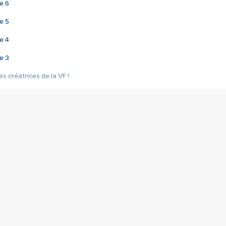
e 6
e 5
e 4
e 3
s créatrices de la VF !
e 2
e 1
e Mektoub My Love arrive enfin ! Rencontre avec Shaïn Boumedine et Sal
i : après Toni en famille
elle réalise le bouleversant Dites lui que je l'aime
ais ! Rencontre autour de Vie privée de Rebecca Zlotowski
 de Marguerite, Grave... Rencontre avec Ella Rumpf
 Les Rêveurs, un film intime sur la santé mentale