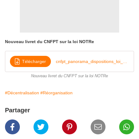
Nouveau livret du CNFPT sur la loi NOTRe
Télécharger
cnfpt_panorama_dispositions_loi_notre_aout_2015
Nouveau livret du CNFPT sur la loi NOTRe
#Décentralisation
#Réorganisation
Partager