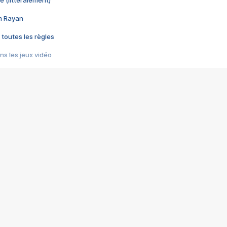
e (littéralement)
im Rayan
 toutes les règles
s les jeux vidéo
us choquant de Rockstar ? - Le scandale BULLY
e plus moche de Steam
du RÊVE tourne au CAUCHEMAR
pendant 8 heures
it… à tort
umiliés par un jeu vidéo
ire - Final Fantasy 8
ti un empire - Age of Empires
story DOFUS