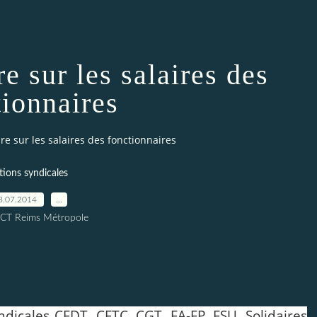
e sur les salaires des
tionnaires
e sur les salaires des fonctionnaires
tions syndicales
8.07.2014
…
ICT Reims Métropole
dicales CFDT, CFTC, CGT, FA-FP, FSU, Solidaires