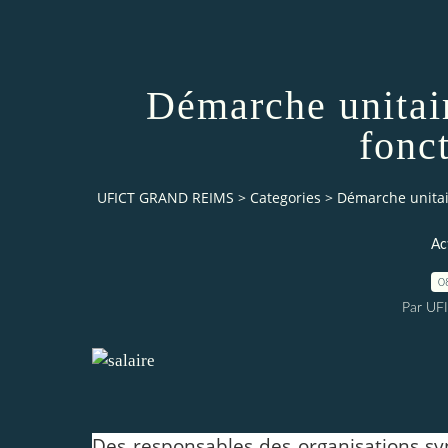
Démarche unitair
fonc
UFICT GRAND REIMS
>
Categories
>
Démarche unitair
Ac
0
Par UF
Des responsables des organisations syn