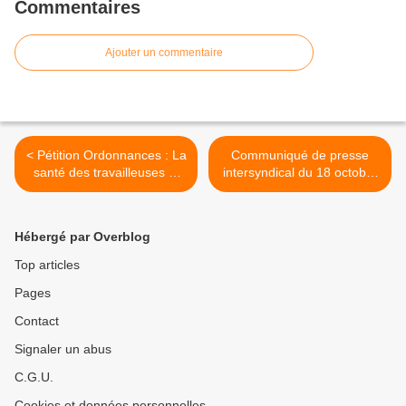
Commentaires
Ajouter un commentaire
< Pétition Ordonnances : La
Communiqué de presse
santé des travailleuses et
intersyndical du 18 octobre
travailleurs menacée !
2017 du Conseil Régional
Grand Est >
Hébergé par Overblog
Top articles
Pages
Contact
Signaler un abus
C.G.U.
Cookies et données personnelles