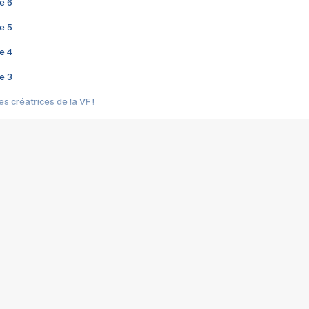
e 6
e 5
e 4
e 3
s créatrices de la VF !
e 2
e 1
e Mektoub My Love arrive enfin ! Rencontre avec Shaïn Boumedine et Sal
i : après Toni en famille
elle réalise le bouleversant Dites lui que je l'aime
ais ! Rencontre autour de Vie privée de Rebecca Zlotowski
 de Marguerite, Grave... Rencontre avec Ella Rumpf
 Les Rêveurs, un film intime sur la santé mentale