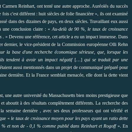
 Carmen Reinhart, ont tenté une autre approche. Auréolés du succès
fois c'est différent : huit siècles de folie financière », ils ont examiné
passé dans des dizaines de pays, en deux siècles. Travaillant eux aussi
 à une conclusion claire : «
Au-delà de 90 %, le
taux de croissance
s
. » Devenu une référence, cet article a eu un impact immense. Dans
ier dernier, le vice-président de la Commission européenne Olli Rehn
sur la base d'une recherche économique sérieuse, que, lorsque les
ls tendent à avoir un impact négatif
[…]
qui se traduit par une
taient aussi mentionnés dans un projet de communiqué préparé pour
aine dernière. Et la France semblait menacée, elle dont la dette vient
, une autre université du Massachusetts bien moins prestigieuse que
s et aboutit à des résultats complètement différents. La recherche des
 la semaine dernière
, avec ses deux professeurs qui ont vérifié et
e que «
le taux de croissance moyen pour les pays ayant un ratio dette
,2 % et non de - 0,1 % comme publié dans Reinhart et Rogoff
». En