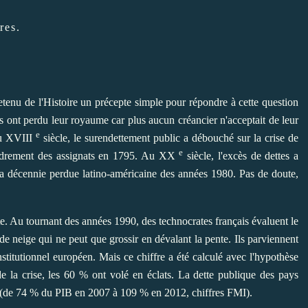
res.
etenu de l'Histoire un précepte simple pour répondre à cette question
s ont perdu leur royaume car plus aucun créancier n'acceptait de leur
e
du XVIII
siècle, le surendettement public a débouché sur la crise de
e
ondrement des assignats en 1795. Au XX
siècle, l'excès de dettes a
 la décennie perdue latino-américaine des années 1980. Pas de doute,
e. Au tournant des années 1990, des technocrates français évaluent le
 de neige qui ne peut que grossir en dévalant la pente. Ils parviennent
stitutionnel européen. Mais ce chiffre a été calculé avec l'hypothèse
 de la crise, les 60 % ont volé en éclats. La dette publique des pays
s (de 74 % du
PIB
en 2007 à 109 % en 2012, chiffres
FMI
).