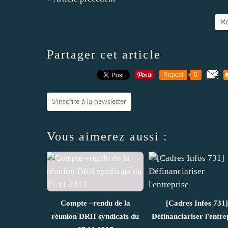
Re
Partager cet article
Repost
0
S'inscrire à la newsletter
Vous aimerez aussi :
Compte –rendu de la
[Cadres Infos 731]
réunion DRH syndicats du
Définanciariser l'entre