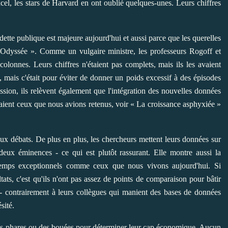
cel, les stars de Harvard en ont oublié quelques-unes. Leurs chiffres
dette publique est majeure aujourd'hui et aussi parce que les querelles
'« Odyssée ». Comme un vulgaire ministre,
les professeurs Rogoff et
colonnes. Leurs chiffres n'étaient pas complets, mais ils les avaient
, mais c'était pour éviter de donner un poids excessif à des épisodes
on, ils relèvent également que l'intégration des nouvelles données
aient ceux que nous avions retenus, voir « La croissance asphyxiée »
ux débats. De plus en plus, les chercheurs mettent leurs données sur
r deux éminences - ce qui est plutôt rassurant. Elle montre aussi la
s temps exceptionnels comme ceux que nous vivons aujourd'hui. Si
tats, c'est qu'ils n'ont pas assez de points de comparaison pour bâtir
 contrairement à leurs collègues qui manient des bases de données
sité.
des phares ou des bouées pour déterminer leur cap économique. Aucun