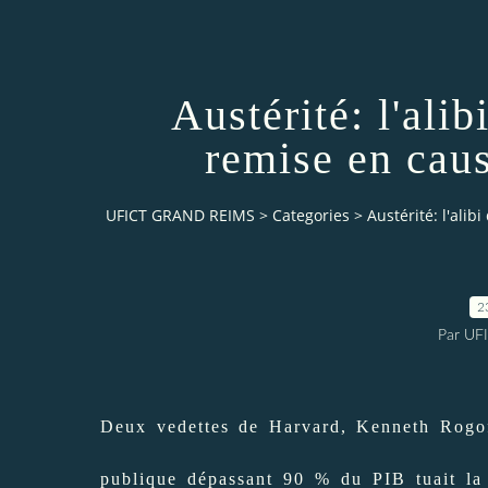
Austérité: l'alib
remise en cau
UFICT GRAND REIMS
>
Categories
>
Austérité: l'ali
2
Par UF
Deux vedettes de Harvard, Kenneth Rogof
publique dépassant 90 % du PIB tuait la 