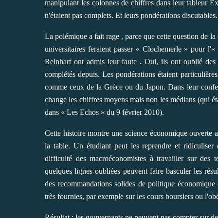
manipulant les colonnes de chiffres dans leur tableur Ex
n'étaient pas complets. Et leurs pondérations discutables.
La polémique a fait rage
, parce que cette question de la 
universitaires feraient passer « Clochemerle » pour l
Reinhart ont admis leur faute
. Oui, ils ont oublié des 
complétés depuis. Les pondérations étaient particulières
comme ceux de la Grèce ou du Japon. Dans leur confessi
change les chiffres moyens mais non les médians (qui ét
dans « Les Echos » du 9 février 2010).
Cette histoire montre une science économique ouverte a
la table. Un étudiant peut les reprendre et ridiculise
difficulté des macroéconomistes à travailler sur de
quelques lignes oubliées peuvent faire basculer les résul
des recommandations solides de politique économique -
très fournies, par exemple sur les cours boursiers ou l'obé
Résultat : les gouvernants ne peuvent pas compter sur 