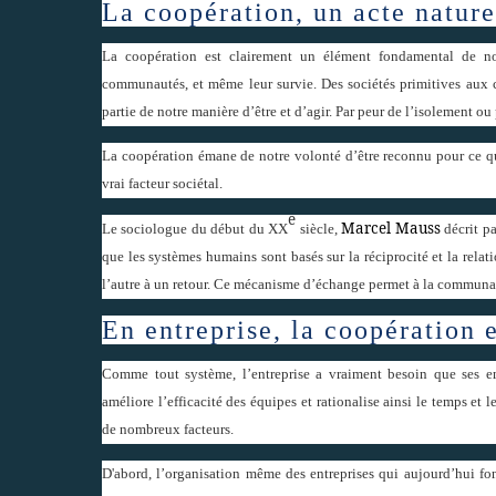
La coopération, un acte nature
La coopération est clairement un élément fondamental de no
communautés, et même leur survie. Des sociétés primitives aux c
partie de notre manière d’être et d’agir. Par peur de l’isolement ou
La coopération émane de notre volonté d’être reconnu pour ce que
vrai facteur sociétal.
e
Marcel Mauss
Le sociologue du début du XX
siècle,
décrit p
que les systèmes humains sont basés sur la réciprocité et la rel
l’autre à un retour. Ce mécanisme d’échange permet à la communauté
En entreprise, la coopération e
Comme tout système, l’entreprise a vraiment besoin que ses emp
améliore l’efficacité des équipes et rationalise ainsi le temps et 
de nombreux facteurs.
D'abord, l’organisation même des entreprises qui aujourd’hui fo