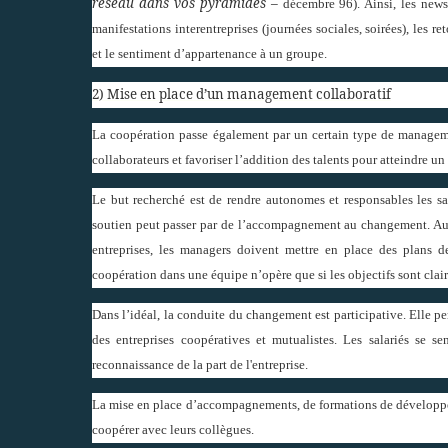
réseau dans vos pyramides –
décembre 96). Ainsi, les newsl
manifestations interentreprises (journées sociales, soirées), les re
et le sentiment d’appartenance à un groupe.
2) Mise en place d’un management collaboratif
La coopération passe également par un certain type de manageme
collaborateurs et favoriser l’addition des talents pour atteindre u
Le but recherché est de rendre autonomes et responsables les sa
soutien peut passer par de l’accompagnement au changement. Au r
entreprises, les managers doivent mettre en place des plans 
coopération dans une équipe n’opère que si les objectifs sont clai
Dans l’idéal, la conduite du changement est participative. Elle per
des entreprises coopératives et mutualistes. Les salariés se s
reconnaissance de la part de l'entreprise.
La mise en place d’accompagnements, de formations de développem
coopérer avec leurs collègues.