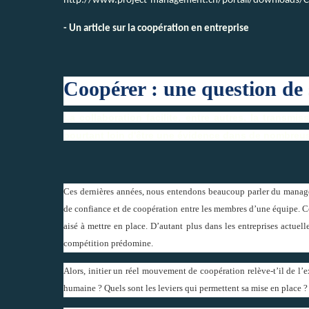
http://www.project-management.ch/portail/downloads/C
- Un article sur la coopération en entreprise
Coopérer : une question de 
La collaboration facilite, entre autres, la transmis
pourtant loin d'être une évidence dans de nombreuses
Ces dernières années, nous entendons beaucoup parler du manageme
de confiance et de coopération entre les membres d’une équipe. 
aisé à mettre en place. D’autant plus dans les entreprises actuelle
compétition prédomine.
Alors, initier un réel mouvement de coopération relève-t’il de l’e
humaine ? Quels sont les leviers qui permettent sa mise en place ? E