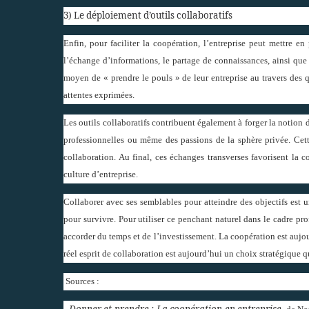
3) Le déploiement d’outils collaboratifs
Enfin, pour faciliter la coopération, l’entreprise peut mettre en
l’échange d’informations, le partage de connaissances, ainsi que l
moyen de « prendre le pouls » de leur entreprise au travers des 
attentes exprimées.
Les outils collaboratifs contribuent également à forger la notio
professionnelles ou même des passions de la sphère privée. Cett
collaboration. Au final, ces échanges transverses favorisent la 
culture d’entreprise.
Collaborer avec ses semblables pour atteindre des objectifs est 
pour survivre. Pour utiliser ce penchant naturel dans le cadre pro
accorder du temps et de l’investissement. La coopération est aujo
réel esprit de collaboration est aujourd’hui un choix stratégique qu
Sources :
Donner et prendre : La coopération en entreprise