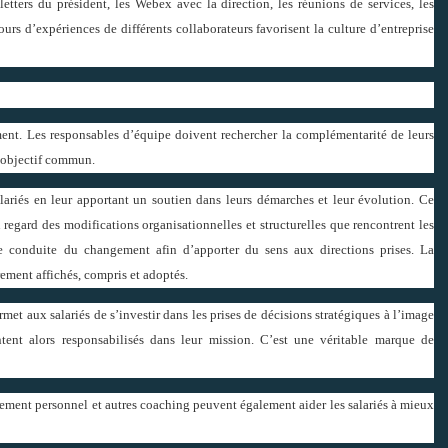
etters du président, les Webex avec la direction, les réunions de services, les
tours d’expériences de différents collaborateurs favorisent la culture d’entreprise
nt. Les responsables d’équipe doivent rechercher la complémentarité de leurs
n objectif commun.
lariés en leur apportant un soutien dans leurs démarches et leur évolution. Ce
egard des modifications organisationnelles et structurelles que rencontrent les
de conduite du changement afin d’apporter du sens aux directions prises. La
rement affichés, compris et adoptés.
met aux salariés de s’investir dans les prises de décisions stratégiques à l’image
entent alors responsabilisés dans leur mission. C’est une véritable marque de
ent personnel et autres coaching peuvent également aider les salariés à mieux