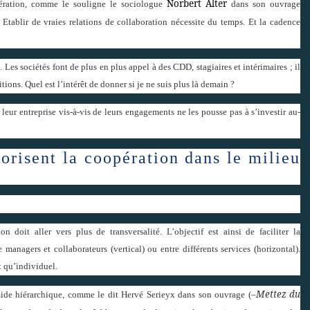
Norbert Alter
ération, comme le souligne le sociologue
dans son ouvrage
Etablir de vraies relations de collaboration nécessite du temps. Et la cadence
t. Les sociétés font de plus en plus appel à des CDD, stagiaires et intérimaires ; il
tions. Quel est l’intérêt de donner si je ne suis plus là demain ?
leur entreprise vis-à-vis de leurs engagements ne les pousse pas à s’investir au-
vorisent la coopération dans le milieu
on doit aller vers plus de transversalité. L’objectif est ainsi de faciliter la
managers et collaborateurs (vertical) ou entre différents services (horizontal).
t qu’individuel.
Mettez du
amide hiérarchique, comme le dit Hervé Serieyx dans son ouvrage (–