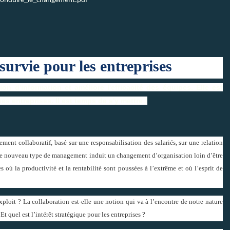
onduire_le_changement.pdf
survie pour les entreprises
sion d'information et améliore l'efficacité des équipes. Elle est
 entreprises. Il est temps de s'y mettre !
nt collaboratif, basé sur une responsabilisation des salariés, sur une relation
Ce nouveau type de management induit un changement d’organisation loin d’être
s où la productivité et la rentabilité sont poussées à l’extrême et où l’esprit de
xploit ? La collaboration est-elle une notion qui va à l’encontre de notre nature
t quel est l’intérêt stratégique pour les entreprises ?