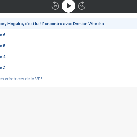
bey Maguire, c'est lui ! Rencontre avec Damien Witecka
e 6
e 5
e 4
e 3
s créatrices de la VF !
e 2
e 1
e Mektoub My Love arrive enfin ! Rencontre avec Shaïn Boumedine et Sal
i : après Toni en famille
elle réalise le bouleversant Dites lui que je l'aime