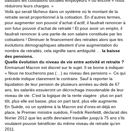
baissant les cotisations sociales employeurs » ou encore « nous
réduirons leurs charges. »
Voilà qui serait fâcheux dans un système où le montant de la
retraite serait proportionnel à la cotisation. En d’autres termes,
pour augmenter son pouvoir d’achat d’actif, il faudrait renoncer à
son futur pouvoir d’achat de retraité ! Et pour avoir un emploi, il
faudrait renoncer à une partie de son salaire constituée par les
cotisations ! Diminuer le financement des retraites alors que les
évolutions démographiques attestent d’une augmentation du
nombre de retraités, cela signifie sans ambiguïté …
la baisse
des pensions.
Quelle évolution du niveau de vie entre activité et retraite ?
Emmanuel Macron est discret sur le sujet. Il se borne à indiquer
« Nous ne toucherons pas (…) au niveau des pensions ». Ce qui
précède indique clairement le contraire. Sauf à reporter la
liquidation de leur pension de plusieurs années au-delà de 67
ans, les salariés essuieront un décrochage insoutenable de leur
niveau de vie. C’est la logique de la rente viagère : plus on part
tôt, plus elle est basse, plus on part tard, plus elle augmente.
En Suède, où un système à la Macron est d’ores-et-déjà en
place, le Premier ministre suédois, Fredrik Reinfeldt, déclarait dès
février 2012 que les actifs devraient travailler jusqu’à 75 ans s’ils
voulaient pouvoir bénéficier du même niveau de retraite qu’en
2011.