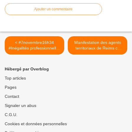
Ajouter un commentaire
< #7novembre16h34
Manifestation des agents
#Inégalités professionnelles
territoriaux de Reims ce
: ça suffit !
lundi, France 3 >
Hébergé par Overblog
Top articles
Pages
Contact
Signaler un abus
C.G.U.
Cookies et données personnelles