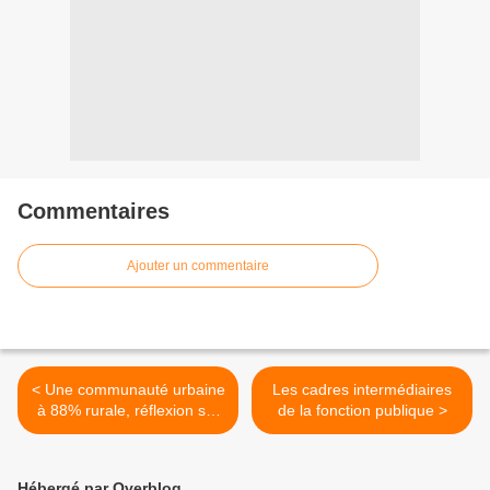
Commentaires
Ajouter un commentaire
< Une communauté urbaine
Les cadres intermédiaires
à 88% rurale, réflexion sur
de la fonction publique >
syndicalisme et ruralité, et
service public en zone
rurbaine
Hébergé par Overblog