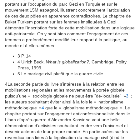
portant sur l’occupation du parc Gezi en Turquie et sur le
mouvement 15M espagnol, illustrent concrètement l’articulation
de ces deux pôles en apparence contradictoires. Le chapitre de
Buket Türkem portant sur les femmes impliquées à Gezi
démontre l’inscription forte de cette mobilisation dans une logique
anti-patriarcale. On y sent bien comment l’engagement de ces
femmes a profondément modifié leur rapport à la politique, au
monde et à elles-mêmes.
3
P. 14
4
Ulrich Beck,
What is globalization?
, Cambridge, Polity
Press, 1999.
5
Le mariage civil plutôt que la guerre civile.
4
La seconde partie du livre s’intéresse à la relation entre les
mobilisations régionales et les mouvements à portée globale
puisqu’une « sociologie globale ne peut être “dé-localisée” »
3
;
les auteurs souhaitant éviter ainsi à la fois le « nationalisme
méthodologique »
4
que le « globalisme méthodologique ». Le
chapitre portant sur l’engagement anticonfessionnaliste dans le
Liban d’après-guerre d’Alexandra Kassir se veut une belle
démonstration d’activistes souhaitant tendre vers l’universel et
devenir acteurs de leur propre monde. En partie axées sur les
revendications liées à la légalisation du mariage civil (d’où le