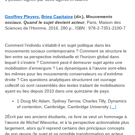
Geoffrey
Pleyers
,
Brieg
Capitaine
(dir.),
Mouvements
sociaux
. Quand le sujet devient acteur
, Paris, Maison des
Sciences de l'Homme, 2016, 280 p., ISBN : 978-2-7351-2100-7.
Comment l’individu s’établit-il en sujet politique dans les
mouvements sociaux contemporains ? Comment se structure le
lien entre sa perspective individuelle et l’horizon global dans
lequel il s’insère ? Comment peut-il demeurer sujet après une
mobilisation d’envergure ? Les dynamiques à l’œuvre sont-elles
les mêmes pour les mouvements conservateurs ou d’extrême
droite ? Ces questions analytiques structurent cet ouvrage
collectif où sont rassemblés des textes traitant de mobilisations
ayant eu lieu depuis 2010 dans une quinzaine de pays.
1
Doug Mc Adam, Sydney Tarrow, Charles Tilly,
Dynamics
of contention,
Cambridge, Cambridge University
(...)
2
Écrit par ses anciens étudiants, ce livre se veut un hommage à
l’œuvre de Michel Wievorka, et à la perspective actionnaliste plus
largement, alors qu’il reprend certains des principaux concepts
de son œuvre (le sujet et sa possible transformation en acteur,