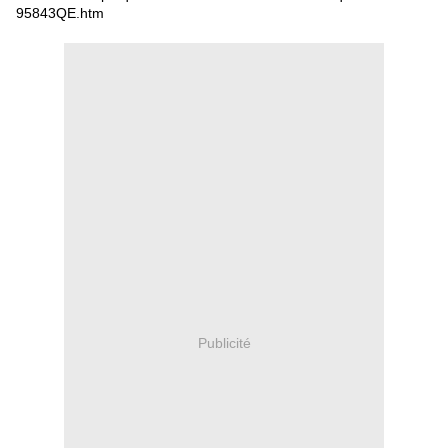
95843QE.htm
Publicité