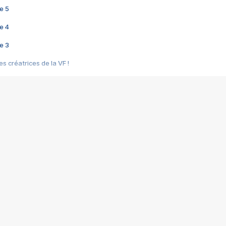
e 5
e 4
e 3
s créatrices de la VF !
e 2
e 1
e Mektoub My Love arrive enfin ! Rencontre avec Shaïn Boumedine et Sal
i : après Toni en famille
elle réalise le bouleversant Dites lui que je l'aime
ais ! Rencontre autour de Vie privée de Rebecca Zlotowski
 de Marguerite, Grave... Rencontre avec Ella Rumpf
 Les Rêveurs, un film intime sur la santé mentale