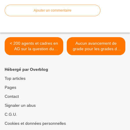
Ajouter un commentaire
< 200 agents et cadres en
Aucun avancement de
AG sur la question du
grade pour les grades de
régime indemnitaire, et
techncien et de rédacteur >
décident d'une pétition
Hébergé par Overblog
Top articles
Pages
Contact
Signaler un abus
C.G.U.
Cookies et données personnelles