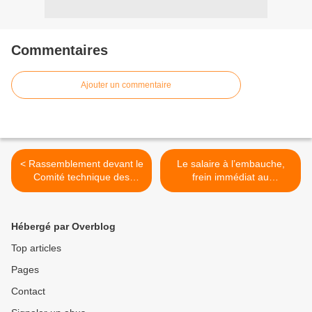
Commentaires
Ajouter un commentaire
< Rassemblement devant le
Le salaire à l’embauche,
Comité technique des
frein immédiat au
agents de la Voirie, de la
recrutement dans la
circulation et de l’éclairage
catégorie A >
Hébergé par Overblog
Top articles
Pages
Contact