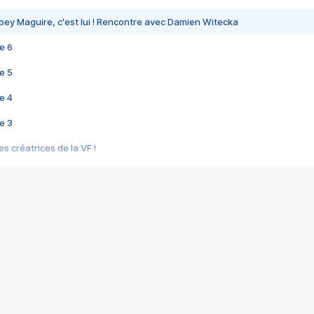
bey Maguire, c'est lui ! Rencontre avec Damien Witecka
e 6
e 5
e 4
e 3
s créatrices de la VF !
e 2
e 1
e Mektoub My Love arrive enfin ! Rencontre avec Shaïn Boumedine et Sal
i : après Toni en famille
elle réalise le bouleversant Dites lui que je l'aime
ais ! Rencontre autour de Vie privée de Rebecca Zlotowski