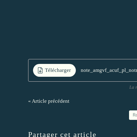
Télécharger
note_amgvf_acuf_pl_no
La 
« Article précédent
Re
Partager cet article