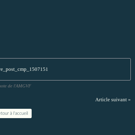
tre_post_cmp_1507151
note de l'AMGVF
Article suivant »
tour à l'accueil