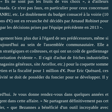
 « Ils ne sont pas les fruits de vos choix », a d'ailleurs
ada. Ce n'est pas faux, en particulier pour ceux concernant
, ANRU, etc. Le doublement du budget consacré à la voirie (10
ions d'€) ont en revanche été décidés par Arnaud Robinet pour
 par les décisions prises par l'équipe précédente en 2013 ».
gement bien plus dur à l'égard de ses prédécesseurs, même si
ujourd'hui au sein de l'assemblée communautaire. Elle a
n stratégiques et coûteuses, et qui ont un coût de gardiennage
orisation évidente ». Il s'agit d'achat de friches industrielles
 magasins généraux, site Arcellor, etc.) pour la coquette somme
retien et la fiscalité pour 1 million d'€. Pour Eric Quénard, ces
tivité se doit de posséder du foncier pour se développer. Il y
urd'hui. Je vous donne rendez-vous dans quelques années et
gent dans cette affaire. » Ne partageant définitivement pas cet
ler, « que Bezannes a bénéficié d'un outil incroyable avec