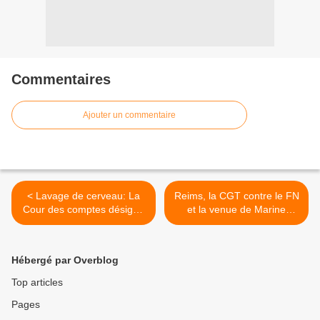
Commentaires
Ajouter un commentaire
< Lavage de cerveau: La
Reims, la CGT contre le FN
Cour des comptes désigne
et la venue de Marine
les collectivités comme
Lepen dans la cité des
levier de réduction du déficit
sacres >
public
Hébergé par Overblog
Top articles
Pages