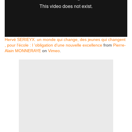
Hervé SERIEYX: un monde qui change, des jeunes qui changent
, pour l'école : l 'obligation d'une nouvelle excellence
from
Pierre-
Alain MONNERAYE
on
Vimeo
.