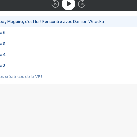
bey Maguire, c'est lui ! Rencontre avec Damien Witecka
e 6
e 5
e 4
e 3
s créatrices de la VF !
e 2
e 1
e Mektoub My Love arrive enfin ! Rencontre avec Shaïn Boumedine et Sal
i : après Toni en famille
elle réalise le bouleversant Dites lui que je l'aime