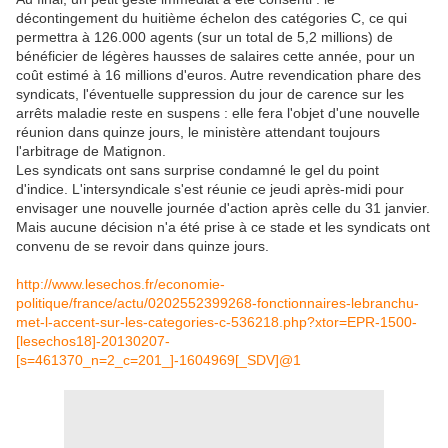
décontingement du huitième échelon des catégories C, ce qui
permettra à 126.000 agents (sur un total de 5,2 millions) de
bénéficier de légères hausses de salaires cette année, pour un
coût estimé à 16 millions d'euros. Autre revendication phare des
syndicats, l'éventuelle suppression du jour de carence sur les
arrêts maladie reste en suspens : elle fera l'objet d'une nouvelle
réunion dans quinze jours, le ministère attendant toujours
l'arbitrage de Matignon.
Les syndicats ont sans surprise condamné le gel du point
d'indice. L'intersyndicale s'est réunie ce jeudi après-midi pour
envisager une nouvelle journée d'action après celle du 31 janvier.
Mais aucune décision n'a été prise à ce stade et les syndicats ont
convenu de se revoir dans quinze jours.
http://www.lesechos.fr/economie-
politique/france/actu/0202552399268-fonctionnaires-lebranchu-
met-l-accent-sur-les-categories-c-536218.php?xtor=EPR-1500-
[lesechos18]-20130207-
[s=461370_n=2_c=201_]-1604969[_SDV]@1