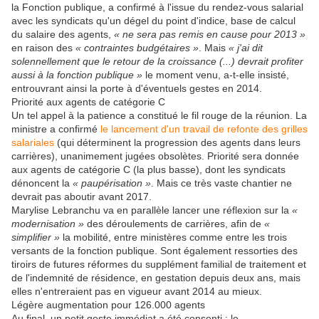
la Fonction publique, a confirmé à l'issue du rendez-vous salarial
avec les syndicats qu'un dégel du point d'indice, base de calcul
du salaire des agents,
« ne sera pas remis en cause pour 2013 »
en raison des
« contraintes budgétaires »
. Mais
« j'ai dit
solennellement que le retour de la croissance (...) devrait profiter
aussi à la fonction publique »
le moment venu, a-t-elle insisté,
entrouvrant ainsi la porte à d'éventuels gestes en 2014.
Priorité aux agents de catégorie C
Un tel appel à la patience a constitué le fil rouge de la réunion. La
ministre a confirmé
le lancement d'un travail de refonte des grilles
salariales
(qui déterminent la progression des agents dans leurs
carrières), unanimement jugées obsolètes. Priorité sera donnée
aux agents de catégorie C (la plus basse), dont les syndicats
dénoncent la
« paupérisation »
. Mais ce très vaste chantier ne
devrait pas aboutir avant 2017.
Marylise Lebranchu va en parallèle lancer une réflexion sur la
«
modernisation »
des déroulements de carrières, afin de
«
simplifier »
la mobilité, entre ministères comme entre les trois
versants de la fonction publique. Sont également ressorties des
tiroirs de futures réformes du supplément familial de traitement et
de l'indemnité de résidence, en gestation depuis deux ans, mais
elles n'entreraient pas en vigueur avant 2014 au mieux.
Légère augmentation pour 126.000 agents
Au final, un petit geste immédiat a été consenti : le