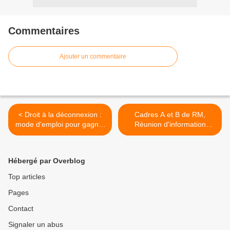
Commentaires
Ajouter un commentaire
< Droit à la déconnexion :
Cadres A et B de RM,
mode d'emploi pour gagner
Réunion d'information
des droits
syndicale du jeudi 16 avril
2015 10h Salle 104 Hôtel
de la Communauté >
Hébergé par Overblog
Top articles
Pages
Contact
Signaler un abus