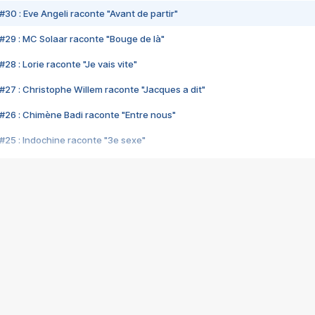
#30 : Eve Angeli raconte "Avant de partir"
#29 : MC Solaar raconte "Bouge de là"
28 : Lorie raconte "Je vais vite"
#27 : Christophe Willem raconte "Jacques a dit"
#26 : Chimène Badi raconte "Entre nous"
#25 : Indochine raconte "3e sexe"
#24 : Zaho raconte "C'est chelou"
#23 : Patrick Bruel raconte "Au café des délices"
#22 : Kyo raconte "Le chemin"
#21 : Nolwenn Leroy raconte "Cassé"
#20 : Patrick Hernandez raconte "Born to be alive"
#19 : Lorie raconte "Près de moi"