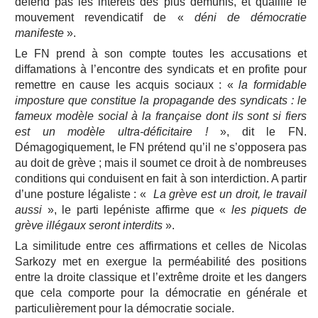
défend pas les intérêts des plus démunis, et qualifie le
mouvement revendicatif de «
déni de démocratie
manifeste
».
Le FN prend à son compte toutes les accusations et
diffamations à l’encontre des syndicats et en profite pour
remettre en cause les acquis sociaux : «
la formidable
imposture que constitue la propagande des syndicats : le
fameux modèle social à la française dont ils sont si fiers
est un modèle ultra-déficitaire !
», dit le FN.
Démagogiquement, le FN prétend qu’il ne s’opposera pas
au doit de grève ; mais il soumet ce droit à de nombreuses
conditions qui conduisent en fait à son interdiction. A partir
d’une posture légaliste : «
La grève est un droit, le travail
aussi
», le parti lepéniste affirme que «
les piquets de
grève illégaux seront interdits
».
La similitude entre ces affirmations et celles de Nicolas
Sarkozy met en exergue la perméabilité des positions
entre la droite classique et l’extrême droite et les dangers
que cela comporte pour la démocratie en générale et
particulièrement pour la démocratie sociale.