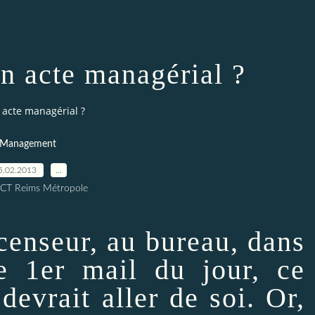
un acte managérial ?
 acte managérial ?
Management
5.02.2013
…
ICT Reims Métropole
censeur, au bureau, dans
le 1er mail du jour, ce
devrait aller de soi. Or,