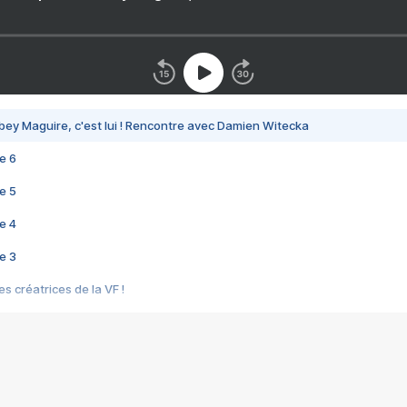
bey Maguire, c'est lui ! Rencontre avec Damien Witecka
e 6
e 5
e 4
e 3
s créatrices de la VF !
e 2
e 1
e Mektoub My Love arrive enfin ! Rencontre avec Shaïn Boumedine et Sal