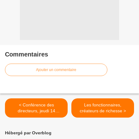
Commentaires
Ajouter un commentaire
< Conférence des
Les fonctionnaires,
directeurs, jeudi 14
créateurs de richesse >
novembre, une réunion
hautement importante pour
l'avenir de la collectivité
Hébergé par Overblog