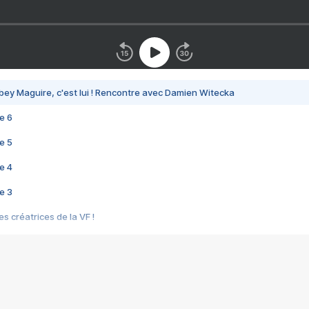
bey Maguire, c'est lui ! Rencontre avec Damien Witecka
e 6
e 5
e 4
e 3
s créatrices de la VF !
e 2
e 1
e Mektoub My Love arrive enfin ! Rencontre avec Shaïn Boumedine et Sal