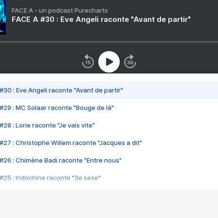
FACE A - un podcast Purecharts
FACE A #30 : Eve Angeli raconte "Avant de partir"
#30 : Eve Angeli raconte "Avant de partir"
#29 : MC Solaar raconte "Bouge de là"
28 : Lorie raconte "Je vais vite"
#27 : Christophe Willem raconte "Jacques a dit"
#26 : Chimène Badi raconte "Entre nous"
#25 : Indochine raconte "3e sexe"
#24 : Zaho raconte "C'est chelou"
#23 : Patrick Bruel raconte "Au café des délices"