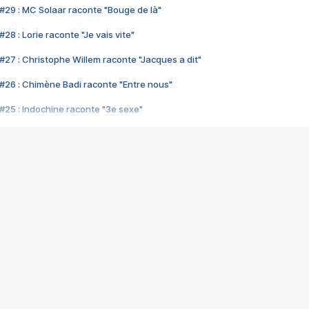
#29 : MC Solaar raconte "Bouge de là"
28 : Lorie raconte "Je vais vite"
#27 : Christophe Willem raconte "Jacques a dit"
#26 : Chimène Badi raconte "Entre nous"
#25 : Indochine raconte "3e sexe"
#24 : Zaho raconte "C'est chelou"
#23 : Patrick Bruel raconte "Au café des délices"
#22 : Kyo raconte "Le chemin"
#21 : Nolwenn Leroy raconte "Cassé"
#20 : Patrick Hernandez raconte "Born to be alive"
#19 : Lorie raconte "Près de moi"
#18 : Michael Jones raconte "A nos actes manqués" (avec Jean-Jacque
#17 : Khaled raconte "Aïcha"