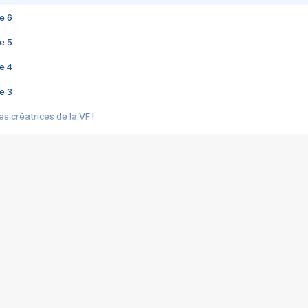
e 6
e 5
e 4
e 3
s créatrices de la VF !
e 2
e 1
e Mektoub My Love arrive enfin ! Rencontre avec Shaïn Boumedine et Sal
i : après Toni en famille
elle réalise le bouleversant Dites lui que je l'aime
ais ! Rencontre autour de Vie privée de Rebecca Zlotowski
 de Marguerite, Grave... Rencontre avec Ella Rumpf