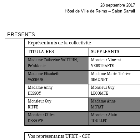
28 septembre 2017
Hôtel de Ville de Reims – Salon Sarrail
PRESENTS
Représentants de la collectivité
TITULAIRES
SUPPLEANTS
Madame Catherine VAUTRIN,
Monsieur Vincent
Présidente
VERSTRAETE
Madame Elisabeth
Madame Marie-Thérèse
VASSEUR
SIMONET
Madame Anny
Monsieur Guy
DESSOY
LECOMTE
Monsieur Guy
Madame Anne
RIFFE
MOYAT
Monsieur Gilles
Monsieur Alain
DESSOYE
TOULLEC
Vos représentants UFICT - CGT