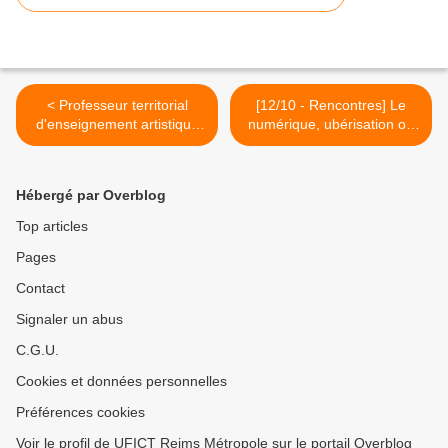
< Professeur territorial
[12/10 - Rencontres] Le
d'enseignement artistique
numérique, ubérisation ou
(PEA), le décret PPCR
levier d'un management
alternatif ? >
Hébergé par Overblog
Top articles
Pages
Contact
Signaler un abus
C.G.U.
Cookies et données personnelles
Préférences cookies
Voir le profil de UFICT Reims Métropole sur le portail Overblog