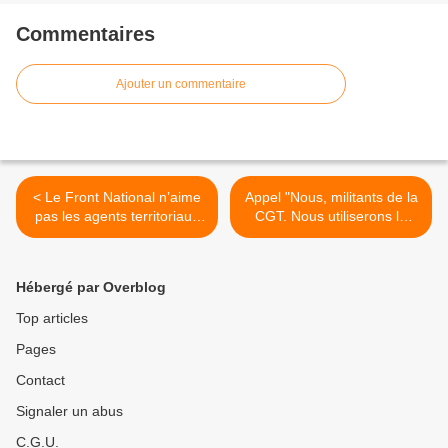
Commentaires
Ajouter un commentaire
< Le Front National n’aime
Appel "Nous, militants de la
pas les agents territoriaux
CGT. Nous utiliserons le
(Vidéo)
bulletin Macron pour barrer
la route à l’extrême droite"
>
Hébergé par Overblog
Top articles
Pages
Contact
Signaler un abus
C.G.U.