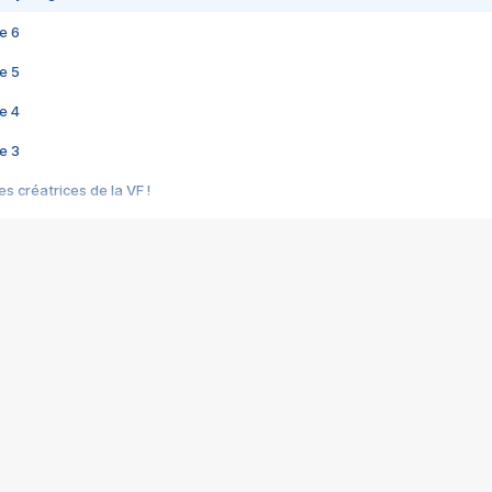
e 6
e 5
e 4
e 3
s créatrices de la VF !
e 2
e 1
e Mektoub My Love arrive enfin ! Rencontre avec Shaïn Boumedine et Sal
i : après Toni en famille
elle réalise le bouleversant Dites lui que je l'aime
ais ! Rencontre autour de Vie privée de Rebecca Zlotowski
 de Marguerite, Grave... Rencontre avec Ella Rumpf