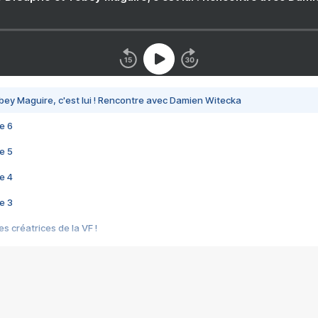
bey Maguire, c'est lui ! Rencontre avec Damien Witecka
e 6
e 5
e 4
e 3
s créatrices de la VF !
e 2
e 1
e Mektoub My Love arrive enfin ! Rencontre avec Shaïn Boumedine et Sal