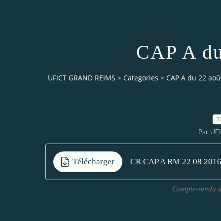
CAP A du
UFICT GRAND REIMS
>
Categories
>
CAP A du 22 aoû
2
Par UF
Télécharger
CR CAP A RM 22 08 201
Compte-rendu d