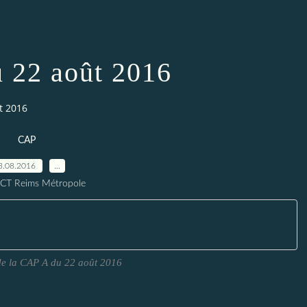
 22 août 2016
t 2016
CAP
3.08.2016
…
ICT Reims Métropole
6
e la CAP A du 22 août 2016