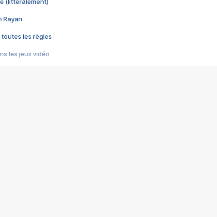
e (littéralement)
im Rayan
 toutes les règles
s les jeux vidéo
us choquant de Rockstar ? - Le scandale BULLY
e plus moche de Steam
du RÊVE tourne au CAUCHEMAR
pendant 8 heures
it… à tort
umiliés par un jeu vidéo
ire - Final Fantasy 8
ti un empire - Age of Empires
story DOFUS