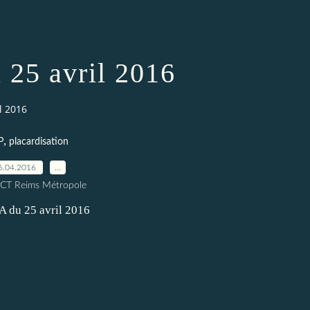
25 avril 2016
l 2016
,
P
placardisation
6.04.2016
…
ICT Reims Métropole