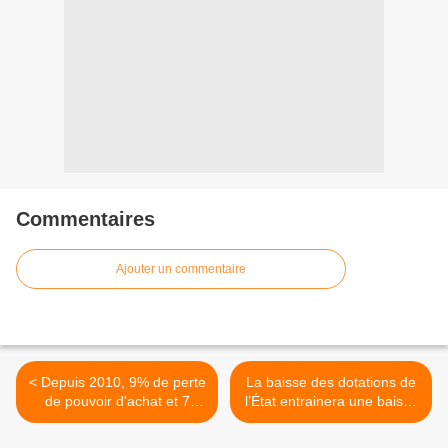
Commentaires
Ajouter un commentaire
< Depuis 2010, 9% de perte
La baisse des dotations de
de pouvoir d'achat et 7
l’État entrainera une baisse
milliards volés aux
d’environ 30% de
fonctionnaires
l’investissement local entre