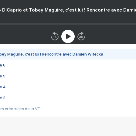
 DiCaprio et Tobey Maguire, c'est lui ! Rencontre avec Dam
bey Maguire, c'est lui ! Rencontre avec Damien Witecka
e 6
e 5
e 4
e 3
s créatrices de la VF !
e 2
e 1