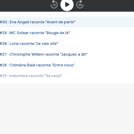
#30 : Eve Angeli raconte "Avant de partir"
#29 : MC Solaar raconte "Bouge de là"
28 : Lorie raconte "Je vais vite"
#27 : Christophe Willem raconte "Jacques a dit"
#26 : Chimène Badi raconte "Entre nous"
#25 : Indochine raconte "3e sexe"
#24 : Zaho raconte "C'est chelou"
#23 : Patrick Bruel raconte "Au café des délices"
#22 : Kyo raconte "Le chemin"
#21 : Nolwenn Leroy raconte "Cassé"
#20 : Patrick Hernandez raconte "Born to be alive"