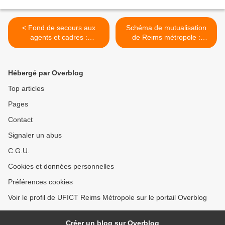
< Fond de secours aux
Schéma de mutualisation
agents et cadres :
de Reims métropole :
professionnalisation du
questions de la CGT,
dispositif pour atteindre
mépris de FO pour nos
l’égalité de traitement, la
futurs collègues des petites
Hébergé par Overblog
confidentialité et l’anonymat
communes >
Top articles
Pages
Contact
Signaler un abus
C.G.U.
Cookies et données personnelles
Préférences cookies
Voir le profil de UFICT Reims Métropole sur le portail Overblog
Créer un blog sur Overblog