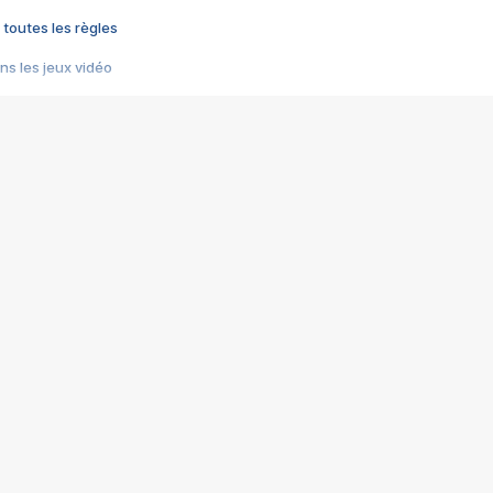
 toutes les règles
s les jeux vidéo
us choquant de Rockstar ? - Le scandale BULLY
e plus moche de Steam
du RÊVE tourne au CAUCHEMAR
pendant 8 heures
it… à tort
umiliés par un jeu vidéo
ire - Final Fantasy 8
ti un empire - Age of Empires
story DOFUS
tard, il crée l'un des pires jeux de tous les temps, MindsEye.